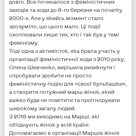
довго. Все починалося з феміністичних
заходів та ходи до 8-го березня на початку
2000-х. Але у якийсь момент стало
зрозуміло, що цього мало. Ці події
охоплювали лише тих, хто і так був у темі
фемінізму.
Тоді одна з активісток, яка брала участь у
організації феміністичної ходи з 2010 року,
Олена Шевченко, вирішила ризикнути і
спробувати зробити не просто
феміністичну подію для «своєї бульбашки»,
а створити потужний марш жінок, який
важко буде не помітити та проігнорувати
широкому загалу людей.
З 2018 ми виходимо на Марші, які
об’єднують жінок у всій країні.
Допомагаємо в організації Маршів жінок