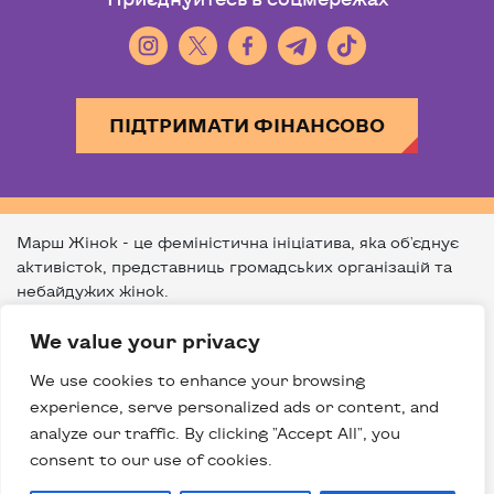
ПІДТРИМАТИ ФІНАНСОВО
Марш Жінок - це феміністична ініціатива, яка об'єднує
активісток, представниць громадських організацій та
небайдужих жінок.
Щороку 8 березня в різних містах України ми
We value your privacy
проводимо ходу задля привернення уваги до викликів, з
якими стикаються різні жінки в Україні.*
We use cookies to enhance your browsing
Останні роки команда Маршу Жінок багато уваги
experience, serve personalized ads or content, and
приділяє ратифікації Стамбульської конвенції про
analyze our traffic. By clicking "Accept All", you
запобігання насильству стосовно жінок і домашньому
consent to our use of cookies.
насильству та боротьбу з цими явищами.
З початком вторгнення в росії в Україну, ми