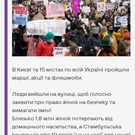
В Києві та 15 містах по всій Україні пройшли
марші, акції та флешмоби.
Люди вийшли на вулиці, щоб голосно
заявити про право жінок на безпеку та
вимагати змін!
Близько 1,8 млн жінок потерпають від
домашнього насильства, а Стамбульська
конвенція вже 10 років “не на часі” для нашої