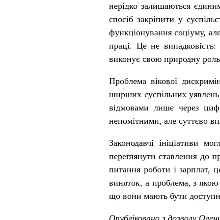
нерідко залишаються єдиним
спосіб закріпити у суспіль
функціонування соціуму, ал
праці. Це не випадковість:
виконує свою природну роль
Проблема вікової дискримі
ширших суспільних уявлень п
відмовами лише через цифр
непомітними, але суттєво вп
Законодавчі ініціативи м
переглянути ставлення до пр
питання роботи і зарплат, ц
виняток, а проблема, з якою
що вони мають бути доступні 
Опубліковано з дозволу Олен