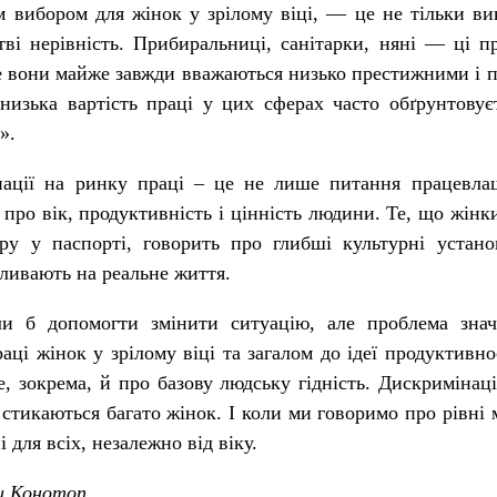
 вибором для жінок у зрілому віці, — це не тільки викл
стві нерівність. Прибиральниці, санітарки, няні — ці п
е вони майже завжди вважаються низько престижними і 
 низька вартість праці у цих сферах часто обґрунтову
».
нації на ринку праці – це не лише питання працевла
ро вік, продуктивність і цінність людини. Те, що жінки
у у паспорті, говорить про глибші культурні устано
ливають на реальне життя.
огли б допомогти змінити ситуацію, але проблема зн
аці жінок у зрілому віці та загалом до ідеї продуктивно
е, зокрема, й про базову людську гідність. Дискримінаці
 стикаються багато жінок. І коли ми говоримо про рівні 
для всіх, незалежно від віку.
и Конотоп.