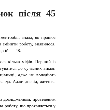
нок після 45
ментообіг, знала, як працює
а змінити роботу, виявилося,
що їй — 48.
лося кілька міфів. Перший із
туватися до сучасних вимог.
цівниці, адже не володіють
равда. Адже досвід, життєва
 з дослідженням, проведеним
на роботу, що проявляється у