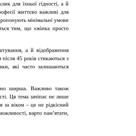
ик для їхньої гідності, а й
рофесії життєво важливі для
пропонують мінімальні умови
ється тим, що «жінка просто
штування, а й відображення
 після 45 років стикаються з
вки, які часто залишаються
ачно ширша. Важливо також
сті. Ця тема зачіпає не лише
я за віком – це не рідкісний
можливості, варто пам’ятати,