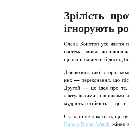
Зрілість пр
ігнорують ро
Олена Конотоп усе життя пр
система, звикла до відповід
що всі її навички й досвід б
Дізнаючись такі історії, мо
них — переконання, що післ
Другий — це ідея про те, 
«актуальними» навичками чи
мудрість і стійкість — це те
Складно не помітити, що ця
Human Rights Watch
, жінки 