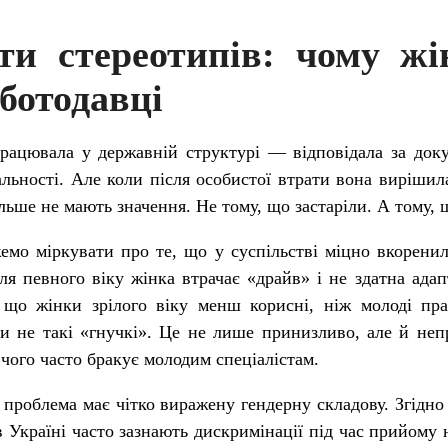
оти стереотипів: чому жі
ботодавці
ацювала у державній структурі — відповідала за доку
альності. Але коли після особистої втрати вона вирішил
ільше не мають значення. Не тому, що застаріли.
А тому, 
жемо міркувати про те, що у суспільстві міцно вкорени
я певного віку жінка втрачає «драйв» і не здатна адап
що жінки зрілого віку менш корисні, ніж молоді пра
 не такі «гнучкі». Це не лише принизливо, але й неп
, чого часто бракує молодим спеціалістам.
 проблема має чітко виражену гендерну складову. Згідно
в Україні часто зазнають дискримінації під час прийому 