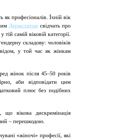
ь як професіоналів. Їхній вік
ьким
Держстатом
свідчать про
 тій самій віковій категорії.
гендерну складову: чоловіків
свідом, у той час як жінкам
ред жінок після 45–50 років
ірно, аби відповідати цим
датковий плюс без подібних
, що вікова дискримінація
чий – перешкодою.
увані «жіночі» професії, які