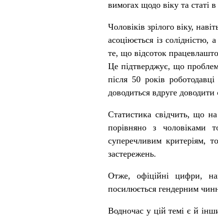
вимогах щодо віку та статі 
Чоловіків зрілого віку, наві
асоціюється із солідністю,
те, що відсоток працевлаштов
Це підтверджує, що проблема
після 50 років роботодавці
доводиться вдруге доводити 
Статистика свідчить, що на
порівняно з чоловіками т
суперечливим критеріям, т
застережень.
Отже, офіційні цифри, на
посилюється гендерним чинн
Водночас у цій темі є й інш