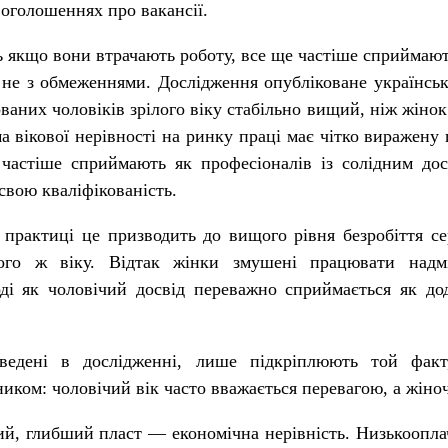
в оголошеннях про вакансії.
ть якщо вони втрачають роботу, все ще частіше сприймают
 а не з обмеженнями. Дослідження опубліковане українс
аних чоловіків зрілого віку стабільно вищий, ніж жінок у
 вікової нерівності на ринку праці має чітко виражену 
 частіше сприймають як професіоналів із солідним до
свою кваліфікованість.
 практиці це призводить до вищого рівня безробіття се
ого ж віку. Відтак жінки змушені працювати надм
оді як чоловічий досвід переважно сприймається як до
ведені в дослідженні, лише підкріплюють той факт
иком: чоловічий вік часто вважається перевагою, а жіно
ий, глибший пласт — економічна нерівність. Низькооплач