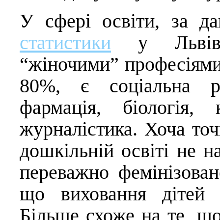
У сфері освіти, за 
статистики
у Львівсь
“жіночими” професіями
80%, є соціальна ро
фармація, біологія,
журналістика. Хоча точ
дошкільній освіті не н
переважно фемінізован
що виховання дітей 
Більше схоже на те, що