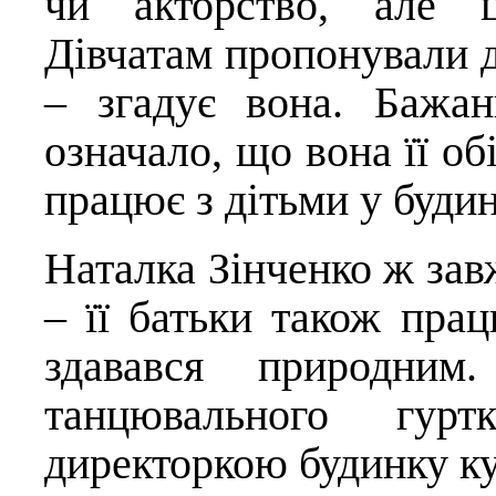
чи акторство, але ц
Дівчатам пропонували д
– згадує вона. Бажа
означало, що вона її об
працює з дітьми у будин
Наталка Зінченко ж зав
– її батьки також прац
здавався природним
танцювального гур
директоркою будинку ку