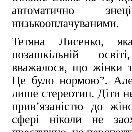
автоматично зн
низькооплачуваними.
Тетяна Лисенко, я
позашкільній освіт
вважалося, що жінки т
Це було нормою”. Але
лише стереотип. Діти 
прив’язаністю до жін
сфері ніколи не зао